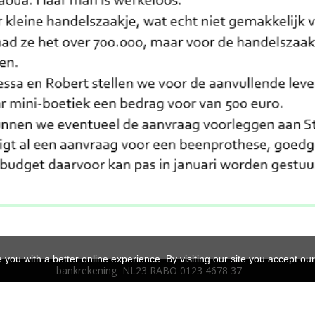
you with a better online experience. By visiting our site you accept ou
bankrekening NL23 RABO 0123 4678 37
ngemerkt als Algemeen Nut Beogende Instelling ANBI nummer: 279