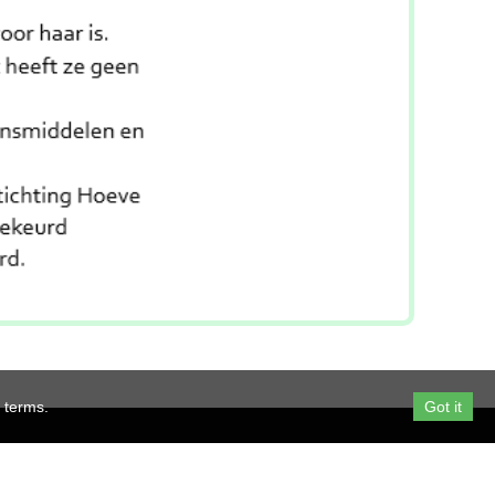
r terms.
Got it
71 RSIN: 816111868