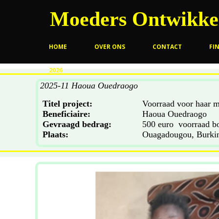
Moeders Ontwikkel
HOME
OVER ONS
CONTACT
FI
2026
2025-11 Haoua Ouedraogo
Titel project:
Voorraad voor haar m
Beneficiaire:
Haoua
Gevraagd bedrag:
500 euro vo
Plaats:
Ouagadougou, Burki