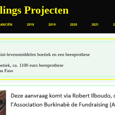
ings Projecten
NANCIËN
2018
2019
2020
2021
2
ini-levensmiddelen boetiek en een beenprothese
 Ouedraogo
orraad boetiek, ca. 1100 euro be
na Faso